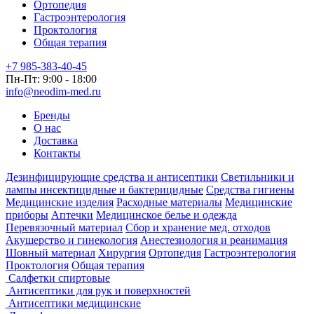
Ортопедия
Гастроэнтерология
Проктология
Общая терапия
+7 985-383-40-45
Пн-Пт: 9:00 - 18:00
info@neodim-med.ru
Бренды
О нас
Доставка
Контакты
Дезинфицирующие средства и антисептики
Светильники и
лампы инсектицидные и бактерицидные
Средства гигиены
Медицинские изделия
Расходные материалы
Медицинские
приборы
Аптечки
Медицинское белье и одежда
Перевязочный материал
Сбор и хранение мед. отходов
Акушерство и гинекология
Анестезиология и реанимация
Шовный материал
Хирургия
Ортопедия
Гастроэнтерология
Проктология
Общая терапия
Салфетки спиртовые
Антисептики для рук и поверхностей
Антисептики медицинские