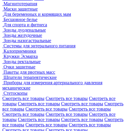
Магнитотерапия
Маски защитные
Для беременных и кормящих мам
Бесшовное белье
Для спорта и фитнеса
Зонды дуоденальные
Зонды желудочные
Зонды назогастральные
Системы для энтерального питания
Калоприемники
Кружки Эсмарха
Зонды ректальные
Очки защитные
Пакеты для рвотных масс
Шпатели терапевтические
Приборы для измерения артериального давления
механические
Стетоскопы
Смотреть все товары
Смотреть все товары
Смотреть все
товары
Смотреть все товары
Смотреть все товары
Смотреть
все товары
Смотреть все товары
Смотреть все товары
Смотреть все товары
Смотреть все товары
Смотреть все
товары
Смотреть все товары
Смотреть все товары
Смотреть
все товары
Смотреть все товары
Смотреть все товары
Смотреть все товары
Смотреть все товары