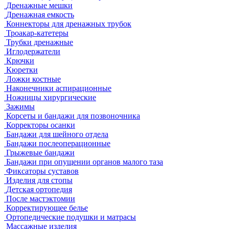
Дренажные мешки
Дренажная емкость
Коннекторы для дренажных трубок
Троакар-катетеры
Трубки дренажные
Иглодержатели
Крючки
Кюретки
Ложки костные
Наконечники аспирационные
Ножницы хирургические
Зажимы
Корсеты и бандажи для позвоночника
Корректоры осанки
Бандажи для шейного отдела
Бандажи послеоперационные
Грыжевые бандажи
Бандажи при опущении органов малого таза
Фиксаторы суставов
Изделия для стопы
Детская ортопедия
После мастэктомии
Корректирующее белье
Ортопедические подушки и матрасы
Массажные изделия